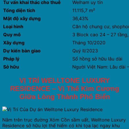
Tư vấn khai thác cho thuê
Welham uy tín
Tổng diện tích
11.115,7 m²
Mật độ xây dựng
36,43%
Loại hình
Căn hộ chung cư, shopho
Quy mô
3 Block cao 24 – 27 tầng,
Xây dựng
Tháng 10/2020
Dự kiến bàn giao
Quý II/2023
Pháp lý
Sổ hồng sở hữu lâu dài
Sở hữu
Người Việt Nam: Lâu dài
VỊ TRÍ WELLTONE LUXURY
RESIDENCE – Vị Thế Kim Cương
Giữa Lòng Thành Phố Biển
Nằm trên trục đường Xóm Cồn sầm uất, Welltone Luxury
Residence sở hữu lợi thế hiếm có khi tọa lạc ngay khu