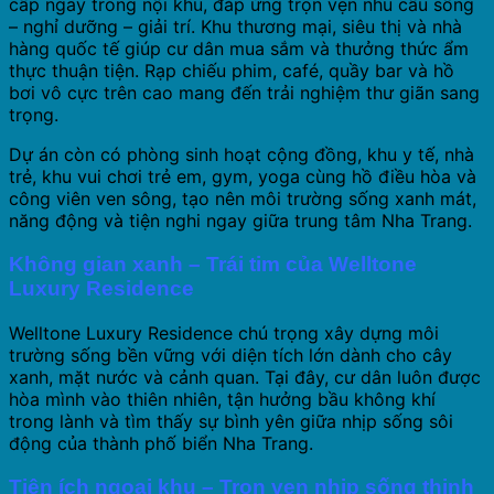
cấp ngay trong nội khu, đáp ứng trọn vẹn nhu cầu sống
– nghỉ dưỡng – giải trí. Khu thương mại, siêu thị và nhà
hàng quốc tế giúp cư dân mua sắm và thưởng thức ẩm
thực thuận tiện. Rạp chiếu phim, café, quầy bar và hồ
bơi vô cực trên cao mang đến trải nghiệm thư giãn sang
trọng.
Dự án còn có phòng sinh hoạt cộng đồng, khu y tế, nhà
trẻ, khu vui chơi trẻ em, gym, yoga cùng hồ điều hòa và
công viên ven sông, tạo nên môi trường sống xanh mát,
năng động và tiện nghi ngay giữa trung tâm Nha Trang.
Không gian xanh – Trái tim của Welltone
Luxury Residence
Welltone Luxury Residence chú trọng xây dựng môi
trường sống bền vững với diện tích lớn dành cho cây
xanh, mặt nước và cảnh quan. Tại đây, cư dân luôn được
hòa mình vào thiên nhiên, tận hưởng bầu không khí
trong lành và tìm thấy sự bình yên giữa nhịp sống sôi
động của thành phố biển Nha Trang.
Tiện ích ngoại khu – Trọn vẹn nhịp sống thịnh