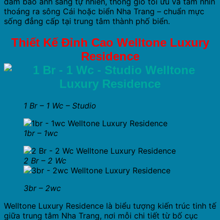
đảm bảo ánh sáng tự nhiên, thông gió tối ưu và tầm nhìn
thoáng ra sông Cái hoặc biển Nha Trang – chuẩn mực
sống đẳng cấp tại trung tâm thành phố biển.
Thiết Kế Đỉnh Cao Welltone Luxury
Residence
1 Br – 1 Wc – Studio
1br – 1wc
2 Br – 2 Wc
3br – 2wc
Welltone Luxury Residence là biểu tượng kiến trúc tinh tế
giữa trung tâm Nha Trang, nơi mỗi chi tiết từ bố cục