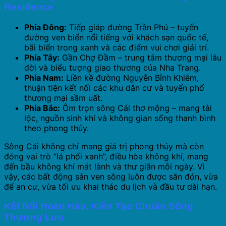
Residence
Phía Đông:
Tiếp giáp đường Trần Phú – tuyến
đường ven biển nổi tiếng với khách sạn quốc tế,
bãi biển trong xanh và các điểm vui chơi giải trí.
Phía Tây:
Gần Chợ Đầm – trung tâm thương mại lâu
đời và biểu tượng giao thương của Nha Trang.
Phía Nam:
Liền kề đường Nguyễn Bỉnh Khiêm,
thuận tiện kết nối các khu dân cư và tuyến phố
thương mại sầm uất.
Phía Bắc:
Ôm trọn sông Cái thơ mộng – mang tài
lộc, nguồn sinh khí và không gian sống thanh bình
theo phong thủy.
Sông Cái không chỉ mang giá trị phong thủy mà còn
đóng vai trò “lá phổi xanh”, điều hòa không khí, mang
đến bầu không khí mát lành và thư giãn mỗi ngày. Vì
vậy, các bất động sản ven sông luôn được săn đón, vừa
để an cư, vừa tối ưu khai thác du lịch và đầu tư dài hạn.
Kết Nối Hoàn Hảo, Kiến Tạo Chuẩn Sống
Thượng Lưu