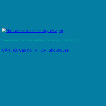
Sunshine Sky City l Bảng Giá Bán, Giỏ Hàng & Ưu Đãi 12/2025
CĂN HỘ, Căn hộ TPHCM, Shophouse