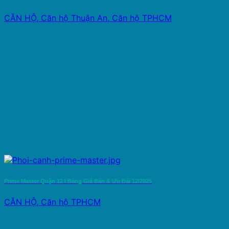
CĂN HỘ, Căn hộ Thuận An, Căn hộ TPHCM
Prime Master Quận 12 l Bảng Giá Bán & Ưu Đãi 12/2025
CĂN HỘ, Căn hộ TPHCM