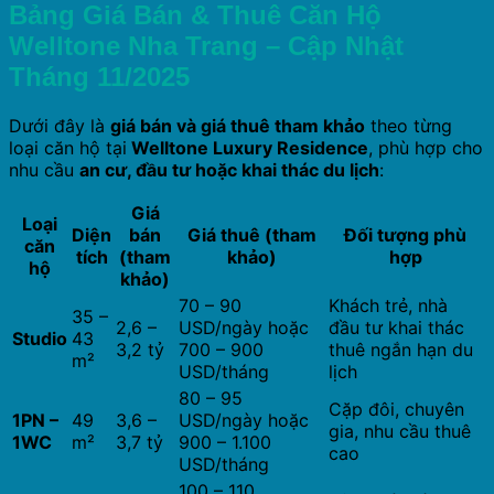
Bảng Giá Bán & Thuê Căn Hộ
Welltone Nha Trang – Cập Nhật
Tháng 11/2025
Dưới đây là
giá bán và giá thuê tham khảo
theo từng
loại căn hộ tại
Welltone Luxury Residence
, phù hợp cho
nhu cầu
an cư, đầu tư hoặc khai thác du lịch
:
Giá
Loại
Diện
bán
Giá thuê (tham
Đối tượng phù
căn
tích
(tham
khảo)
hợp
hộ
khảo)
70 – 90
Khách trẻ, nhà
35 –
2,6 –
USD/ngày hoặc
đầu tư khai thác
Studio
43
3,2 tỷ
700 – 900
thuê ngắn hạn du
m²
USD/tháng
lịch
80 – 95
Cặp đôi, chuyên
1PN –
49
3,6 –
USD/ngày hoặc
gia, nhu cầu thuê
1WC
m²
3,7 tỷ
900 – 1.100
cao
USD/tháng
100 – 110