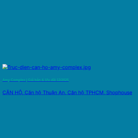
Amy Complex | Giá bán & Ưu đãi 12/2025
CĂN HỘ, Căn hộ Thuận An, Căn hộ TPHCM, Shophouse