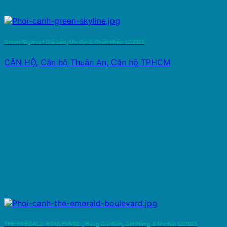
Green Skyline l Giá bán, Ưu đãi & Chiết khấu 12/2025
CĂN HỘ, Căn hộ Thuận An, Căn hộ TPHCM
THE EMERALD BOULEVARD | Bảng Giá Bán, Giỏ Hàng & Ưu Đãi 12/2025