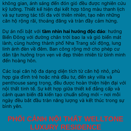
không gian, ánh sáng đến đón gió đều được nghiên cứu
kỹ lưỡng. Thiết kế hiện đại kết hợp tông màu thanh lịch
và sự tương tác tối đa với thiên nhiên, tạo nên những
căn hộ rộng rãi, thoáng đãng và tràn đầy cảm hứng.
Dự án nổi bật với
tầm nhìn hai hướng độc đáo
: hướng
Biển Đông với đường chân trời bao la và gió biển mát
lành, cùng hướng thành phố Nha Trang sôi động, lung
linh ánh đèn về đêm. Ban công rộng mở cho phép cư
dân tận hưởng trọn vẹn vẻ đẹp thiên nhiên từ bình minh
đến hoàng hôn.
Các loại căn hộ đa dạng diện tích từ căn hộ nhỏ, phù
hợp gia đình trẻ hoặc nhà đầu tư, đến sky villa và
penthouse sang trọng, đều được hoàn thiện hiện đại với
nội thất tinh tế. Sự kết hợp giữa thiết kế đẳng cấp và
cảnh quan biển đã kiến tạo chuẩn sống mới – nơi mỗi
ngày đều bắt đầu tràn năng lượng và kết thúc trong sự
bình yên.
PHỐI CẢNH NỘI THẤT WELLTONE
LUXURY RESIDENCE