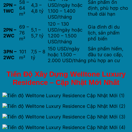
58 –
Sản phẩm ổn
2PN –
4,3 –
USD/ngày hoặc
64
định, phù hợp cho
1WC
4,8 tỷ
1.100 – 1.400
m²
thuê dài hạn
USD/tháng
120 – 130
69 –
Gia đình đi du
2PN –
5,1 –
USD/ngày hoặc
76
lịch, sản phẩm
2WC
5,7 tỷ
1.200 – 1.500
m²
phổ biến
USD/tháng
150 USD/ngày
Sản phẩm hiếm,
3PN –
101
7,5 – 8
hoặc 1.500 –
đầu tư cao cấp,
2WC
m²
tỷ
2.000 USD/tháng
phù hợp an cư
Tiến Độ Xây Dựng Welltone Luxury
Residence – Cập Nhật Mới Nhất