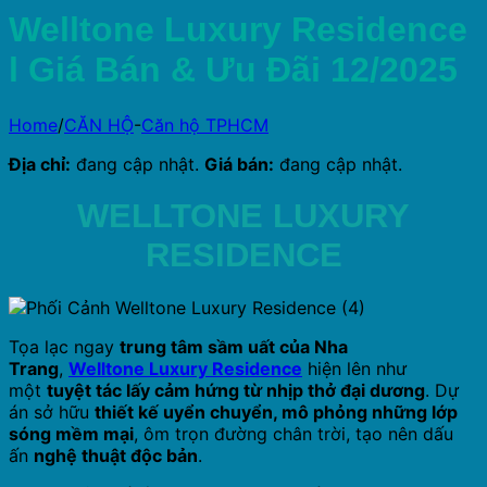
Skip
Welltone Luxury Residence
to
content
l Giá Bán & Ưu Đãi 12/2025
Home
/
CĂN HỘ
-
Căn hộ TPHCM
Địa chỉ:
đang cập nhật.
Giá bán:
đang cập nhật.
WELLTONE LUXURY
RESIDENCE
Tọa lạc ngay
trung tâm sầm uất của Nha
Trang
,
Welltone Luxury Residence
hiện lên như
một
tuyệt tác lấy cảm hứng từ nhịp thở đại dương
. Dự
án sở hữu
thiết kế uyển chuyển, mô phỏng những lớp
sóng mềm mại
, ôm trọn đường chân trời, tạo nên dấu
ấn
nghệ thuật độc bản
.