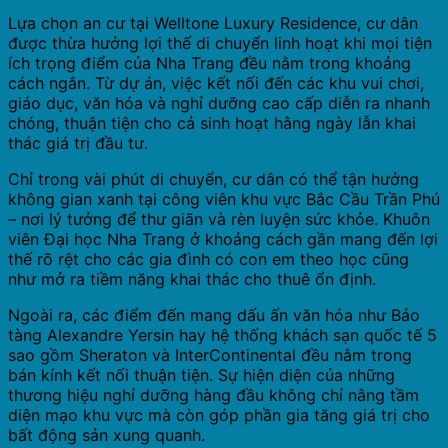
Lựa chọn an cư tại Welltone Luxury Residence, cư dân
được thừa hưởng lợi thế di chuyển linh hoạt khi mọi tiện
ích trọng điểm của Nha Trang đều nằm trong khoảng
cách ngắn. Từ dự án, việc kết nối đến các khu vui chơi,
giáo dục, văn hóa và nghỉ dưỡng cao cấp diễn ra nhanh
chóng, thuận tiện cho cả sinh hoạt hằng ngày lẫn khai
thác giá trị đầu tư.
Chỉ trong vài phút di chuyển, cư dân có thể tận hưởng
không gian xanh tại công viên khu vực Bắc Cầu Trần Phú
– nơi lý tưởng để thư giãn và rèn luyện sức khỏe. Khuôn
viên Đại học Nha Trang ở khoảng cách gần mang đến lợi
thế rõ rệt cho các gia đình có con em theo học cũng
như mở ra tiềm năng khai thác cho thuê ổn định.
Ngoài ra, các điểm đến mang dấu ấn văn hóa như Bảo
tàng Alexandre Yersin hay hệ thống khách sạn quốc tế 5
sao gồm Sheraton và InterContinental đều nằm trong
bán kính kết nối thuận tiện. Sự hiện diện của những
thương hiệu nghỉ dưỡng hàng đầu không chỉ nâng tầm
diện mạo khu vực mà còn góp phần gia tăng giá trị cho
bất động sản xung quanh.