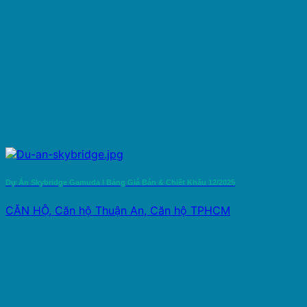
Dự Án Skybridge Gamuda l Bảng Giá Bán & Chiết Khấu 12/2025
CĂN HỘ, Căn hộ Thuận An, Căn hộ TPHCM