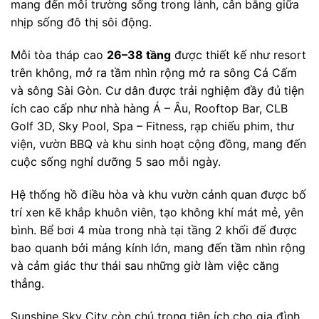
mang đến môi trường sống trong lành, cân bằng giữa
nhịp sống đô thị sôi động.
Mỗi tòa tháp cao
26–38 tầng
được thiết kế như resort
trên không, mở ra tầm nhìn rộng mở ra sông Cả Cấm
và sông Sài Gòn. Cư dân được trải nghiệm đầy đủ tiện
ích cao cấp như nhà hàng Á – Âu, Rooftop Bar, CLB
Golf 3D, Sky Pool, Spa – Fitness, rạp chiếu phim, thư
viện, vườn BBQ và khu sinh hoạt cộng đồng, mang đến
cuộc sống nghỉ dưỡng 5 sao mỗi ngày.
Hệ thống hồ điều hòa và khu vườn cảnh quan được bố
trí xen kẽ khắp khuôn viên, tạo không khí mát mẻ, yên
bình. Bể bơi 4 mùa trong nhà tại tầng 2 khối đế được
bao quanh bởi mảng kính lớn, mang đến tầm nhìn rộng
và cảm giác thư thái sau những giờ làm việc căng
thẳng.
Sunshine Sky City còn chú trọng tiện ích cho gia đình