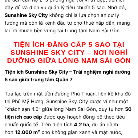
đầy đủ và dịch vụ quản lý tiêu chuẩn 5 sao. Nhờ đó,
Sunshine Sky City
không chỉ là lựa chọn an cư lý
tưởng mà còn là kênh đầu tư cho thuê hấp dẫn, mang
lại lợi nhuận bền vững tại trung tâm Nam Sài Gòn.
TIỆN ÍCH ĐẲNG CẤP 5 SAO TẠI
SUNSHINE SKY CITY – NƠI NGHỈ
DƯỠNG GIỮA LÒNG NAM SÀI GÒN
Tiện ích Sunshine Sky City – Trải nghiệm nghỉ dưỡng
5 sao giữa trung tâm Quận 7
Tọa lạc trên mặt tiền đường Phú Thuận, liền kề khu đô
thị Phú Mỹ Hưng, Sunshine Sky City được ví như một
“khách sạn 4.0” giữa lòng Nam Sài Gòn, quy tụ hơn
50
tiện ích cao cấp
được quy hoạch đồng bộ theo tiêu
chuẩn quốc tế. Trên diện tích
4,2 ha
, dự án dành
hơn
12.000 m²
cho không gian xanh và mặt nước,