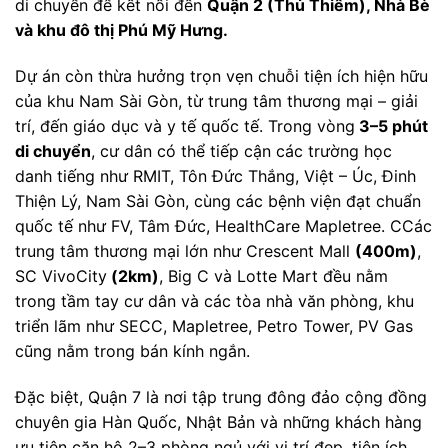
di chuyển để kết nối đến
Quận 2 (Thủ Thiêm), Nhà Bè
và khu đô thị Phú Mỹ Hưng.
Dự án còn thừa hưởng trọn vẹn chuỗi tiện ích hiện hữu
của khu Nam Sài Gòn, từ trung tâm thương mại – giải
trí, đến giáo dục và y tế quốc tế. Trong vòng
3–5 phút
di chuyển
, cư dân có thể tiếp cận các trường học
danh tiếng như RMIT, Tôn Đức Thắng, Việt – Úc, Đinh
Thiện Lý, Nam Sài Gòn, cùng các bệnh viện đạt chuẩn
quốc tế như FV, Tâm Đức, HealthCare Mapletree. CCác
trung tâm thương mại lớn như Crescent Mall
(400m)
,
SC VivoCity
(2km)
, Big C và Lotte Mart đều nằm
trong tầm tay cư dân và các tòa nhà văn phòng, khu
triển lãm như SECC, Mapletree, Petro Tower, PV Gas
cũng nằm trong bán kính ngắn.
Đặc biệt, Quận 7 là nơi tập trung đông đảo cộng đồng
chuyên gia Hàn Quốc, Nhật Bản và những khách hàng
ưu tiên căn hộ 2–3 phòng ngủ với vị trí đẹp, tiện ích