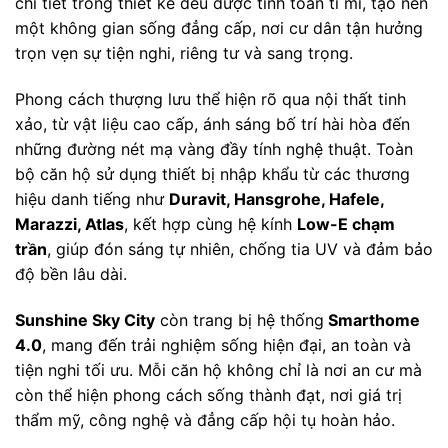
chi tiết trong thiết kế đều được tính toán tỉ mỉ, tạo nên
một không gian sống đẳng cấp, nơi cư dân tận hưởng
trọn vẹn sự tiện nghi, riêng tư và sang trọng.
Phong cách thượng lưu thể hiện rõ qua nội thất tinh
xảo, từ vật liệu cao cấp, ánh sáng bố trí hài hòa đến
những đường nét mạ vàng đầy tính nghệ thuật. Toàn
bộ căn hộ sử dụng thiết bị nhập khẩu từ các thương
hiệu danh tiếng như
Duravit, Hansgrohe, Hafele,
Marazzi, Atlas
, kết hợp cùng hệ kính
Low-E chạm
trần
, giúp đón sáng tự nhiên, chống tia UV và đảm bảo
độ bền lâu dài.
Sunshine Sky City
còn trang bị hệ thống
Smarthome
4.0
, mang đến trải nghiệm sống hiện đại, an toàn và
tiện nghi tối ưu. Mỗi căn hộ không chỉ là nơi an cư mà
còn thể hiện phong cách sống thành đạt, nơi giá trị
thẩm mỹ, công nghệ và đẳng cấp hội tụ hoàn hảo.