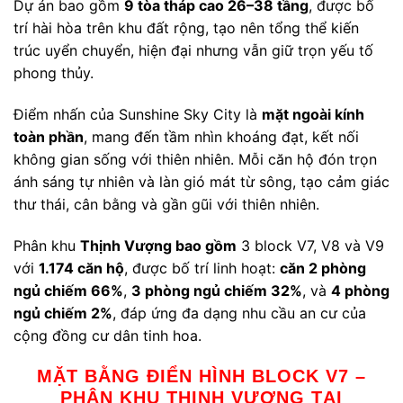
Dự án bao gồm
9 tòa tháp cao 26–38 tầng
, được bố
trí hài hòa trên khu đất rộng, tạo nên tổng thể kiến
trúc uyển chuyển, hiện đại nhưng vẫn giữ trọn yếu tố
phong thủy.
Điểm nhấn của Sunshine Sky City là
mặt ngoài kính
toàn phần
, mang đến tầm nhìn khoáng đạt, kết nối
không gian sống với thiên nhiên. Mỗi căn hộ đón trọn
ánh sáng tự nhiên và làn gió mát từ sông, tạo cảm giác
thư thái, cân bằng và gần gũi với thiên nhiên.
Phân khu
Thịnh Vượng bao gồm
3 block V7, V8 và V9
với
1.174 căn hộ
, được bố trí linh hoạt:
căn 2 phòng
ngủ chiếm 66%
,
3 phòng ngủ chiếm 32%
, và
4 phòng
ngủ chiếm 2%
, đáp ứng đa dạng nhu cầu an cư của
cộng đồng cư dân tinh hoa.
MẶT BẰNG ĐIỂN HÌNH BLOCK V7 –
PHÂN KHU THỊNH VƯỢNG TẠI