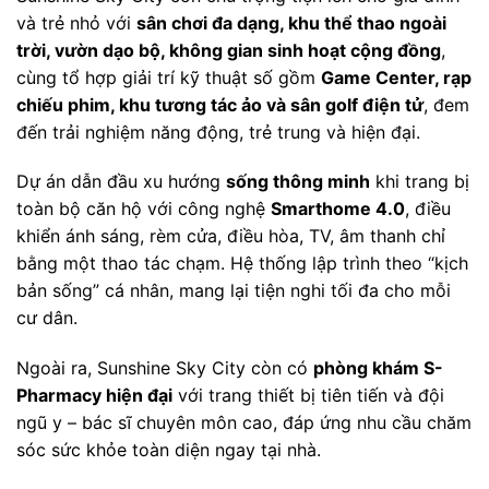
và trẻ nhỏ với
sân chơi đa dạng, khu thể thao ngoài
trời, vườn dạo bộ, không gian sinh hoạt cộng đồng
,
cùng tổ hợp giải trí kỹ thuật số gồm
Game Center, rạp
chiếu phim, khu tương tác ảo và sân golf điện tử
, đem
đến trải nghiệm năng động, trẻ trung và hiện đại.
Dự án dẫn đầu xu hướng
sống thông minh
khi trang bị
toàn bộ căn hộ với công nghệ
Smarthome 4.0
, điều
khiển ánh sáng, rèm cửa, điều hòa, TV, âm thanh chỉ
bằng một thao tác chạm. Hệ thống lập trình theo “kịch
bản sống” cá nhân, mang lại tiện nghi tối đa cho mỗi
cư dân.
Ngoài ra, Sunshine Sky City còn có
phòng khám S-
Pharmacy hiện đại
với trang thiết bị tiên tiến và đội
ngũ y – bác sĩ chuyên môn cao, đáp ứng nhu cầu chăm
sóc sức khỏe toàn diện ngay tại nhà.