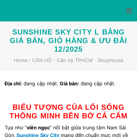
Skip
SUNSHINE SKY CITY L BẢNG
to
GIÁ BÁN, GIỎ HÀNG & ƯU ĐÃI
content
12/2025
Home
/
CĂN HỘ
-
Căn hộ TPHCM
-
Shophouse
Địa chỉ:
đang cập nhật.
Giá bán:
đang cập nhật.
BIỂU TƯỢNG CỦA LỐI SỐNG
THÔNG MINH BÊN BỜ CẢ CẤM
Tựa như “
viên ngọc
” nổi bật giữa trung tâm Nam Sài
Gòn,
Sunshine Sky City
mang đến chuẩn mực mới về