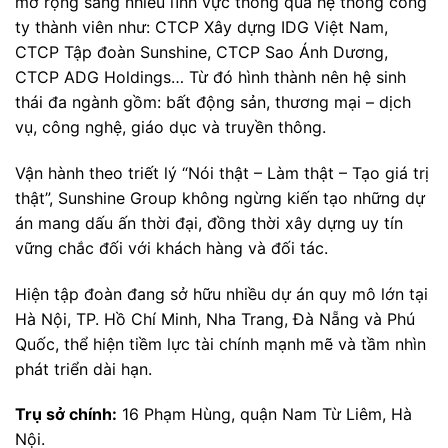
mở rộng sang nhiều lĩnh vực thông qua hệ thống công
ty thành viên như: CTCP Xây dựng IDG Việt Nam,
CTCP Tập đoàn Sunshine, CTCP Sao Ánh Dương,
CTCP ADG Holdings… Từ đó hình thành nên hệ sinh
thái đa ngành gồm: bất động sản, thương mại – dịch
vụ, công nghệ, giáo dục và truyền thông.
Vận hành theo triết lý “Nói thật – Làm thật – Tạo giá trị
thật”, Sunshine Group không ngừng kiến tạo những dự
án mang dấu ấn thời đại, đồng thời xây dựng uy tín
vững chắc đối với khách hàng và đối tác.
Hiện tập đoàn đang sở hữu nhiều dự án quy mô lớn tại
Hà Nội, TP. Hồ Chí Minh, Nha Trang, Đà Nẵng và Phú
Quốc, thể hiện tiềm lực tài chính mạnh mẽ và tầm nhìn
phát triển dài hạn.
Trụ sở chính:
16 Phạm Hùng, quận Nam Từ Liêm, Hà
Nội.