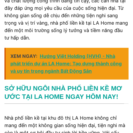
và chất lượng công trình
đáng tin cậy, các căn nhà tại
đây đáp ứng mọi yêu cầu của cuộc sống hiện đại.
Từ
không gian sống dễ chịu đến những tiện nghi sang
trọng và vị trí vàng
, nhà phố liền kề tại LA Home mang
đến một môi trường sống lý tưởng và tiềm năng đầu
tư hấp dẫn.
XEM NGAY:
Hướng Việt Holding (HVH) - Nhà
phát triển dự án LA Home: Tạo dựng thành công
và uy tín trong ngành Bất Động Sản
SỞ HỮU NGÔI NHÀ PHỐ LIỀN KỀ MƠ
ƯỚC TẠI LA HOME NGAY HÔM NAY!
Nhà phố liền kề tại khu đô thị LA Home không chỉ
mang đến một không gian sống hiện đại, tiện nghi mà
còn là một cơ hội đầu tư sinh lời bền vững.
Với cấu