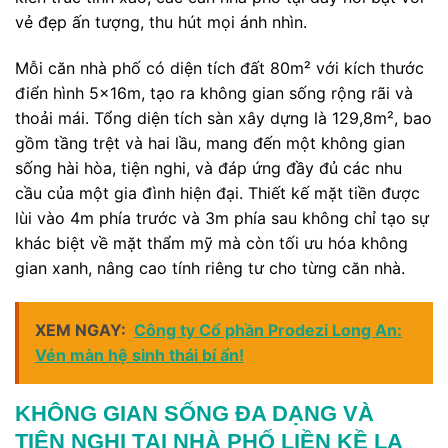
vẻ đẹp ấn tượng, thu hút mọi ánh nhìn.
Mỗi căn nhà phố có diện tích đất 80m² với kích thước
điển hình 5x16m, tạo ra không gian sống rộng rãi và
thoải mái. Tổng diện tích sàn xây dựng là 129,8m², bao
gồm tầng trệt và hai lầu, mang đến một không gian
sống hài hòa, tiện nghi, và đáp ứng đầy đủ các nhu
cầu của một gia đình hiện đại. Thiết kế mặt tiền được
lùi vào 4m phía trước và 3m phía sau không chỉ tạo sự
khác biệt về mặt thẩm mỹ mà còn tối ưu hóa không
gian xanh, nâng cao tính riêng tư cho từng căn nhà.
XEM NGAY:
Công ty Cổ phần Prodezi Long An:
Vén màn hệ sinh thái bí ẩn!
KHÔNG GIAN SỐNG ĐA DẠNG VÀ
TIỆN NGHI TẠI NHÀ PHỐ LIỀN KỀ LA