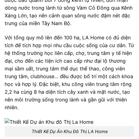
được bao quanh bởi 7 dòng kênh tự nhiên, đón nhận
dòng nước trong lành từ sông Vàm Cỏ Đông qua Kênh
Xáng Lớn, tạo nên cảnh quan sông nước đậm nét đặc
trưng của miền Tây Nam Bộ.
Với tổng quy mô lên đến 100 ha, LA Home có đủ diện
tích để tích hợp mọi nhu cầu cuộc sống của cư dân. Từ
hệ thống trường học liên cấp, chợ, trung tâm y tế hiện
đại, cho đến các tiện ích cao cấp như đại lộ thương
mại sầm uất, trung tâm thể dục thể thao, công viên
trung tâm, clubhouse… đều được bố trí một cách khoa
học và hợp lý. Đặc biệt, khu công viên trung tâm rộng
2,2 ha cùng 8 ha diện tích cây xanh và mặt nước, tạo
nên môi trường sống trong lành và gần gũi với thiên
nhiên.
Thiết Kế Dự Án Khu Đô Thị LA Home