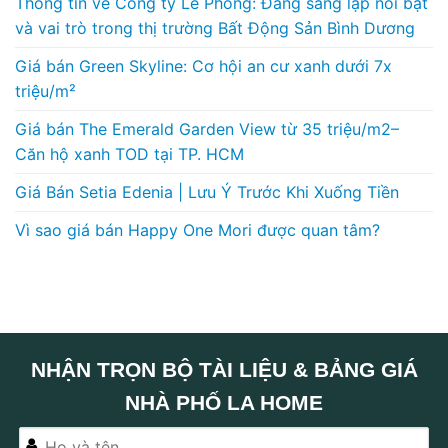
Thông tin về Công ty Lê Phong: Đấng sáng lập nổi bật
và vai trò trong thị trường Bất Động Sản Bình Dương
Giá bán Green Skyline: Cơ hội an cư xanh dưới 7x
triệu/m²
Giá bán The Emerald Garden View từ 35 triệu/m2–
Căn hộ xanh TOD tại TP. HCM
Giá Bán Setia Edenia | Lưu Ý Trước Khi Xuống Tiền
Vì sao giá bán Happy One Mori được quan tâm?
NHẬN TRỌN BỘ TÀI LIỆU & BẢNG GIÁ
NHÀ PHỐ LA HOME