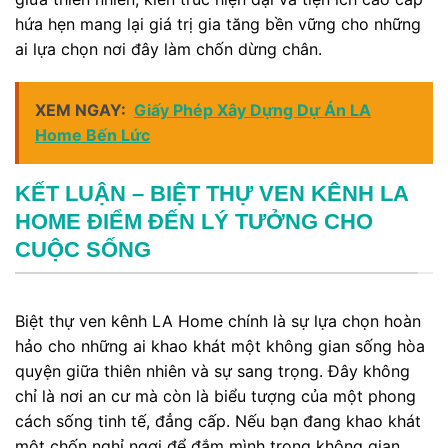
hứa hẹn mang lại giá trị gia tăng bền vững cho những
ai lựa chọn nơi đây làm chốn dừng chân.
XEM NGAY:
Giấy Phép Xây Dựng Dự Án LA
Home Bến Lức
KẾT LUẬN – BIỆT THỰ VEN KÊNH LA
HOME ĐIỂM ĐẾN LÝ TƯỞNG CHO
CUỘC SỐNG
Biệt thự ven kênh LA Home chính là sự lựa chọn hoàn
hảo cho những ai khao khát một không gian sống hòa
quyện giữa thiên nhiên và sự sang trọng. Đây không
chỉ là nơi an cư mà còn là biểu tượng của một phong
cách sống tinh tế, đẳng cấp. Nếu bạn đang khao khát
một chốn nghỉ ngơi để đắm mình trong không gian