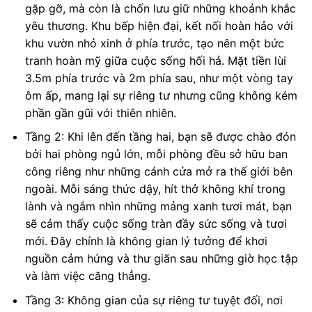
gặp gỡ, mà còn là chốn lưu giữ những khoảnh khắc
yêu thương. Khu bếp hiện đại, kết nối hoàn hảo với
khu vườn nhỏ xinh ở phía trước, tạo nên một bức
tranh hoàn mỹ giữa cuộc sống hối hả. Mặt tiền lùi
3.5m phía trước và 2m phía sau, như một vòng tay
ôm ấp, mang lại sự riêng tư nhưng cũng không kém
phần gần gũi với thiên nhiên.
Tầng 2: Khi lên đến tầng hai, bạn sẽ được chào đón
bởi hai phòng ngủ lớn, mỗi phòng đều sở hữu ban
công riêng như những cánh cửa mở ra thế giới bên
ngoài. Mỗi sáng thức dậy, hít thở không khí trong
lành và ngắm nhìn những mảng xanh tươi mát, bạn
sẽ cảm thấy cuộc sống tràn đầy sức sống và tươi
mới. Đây chính là không gian lý tưởng để khơi
nguồn cảm hứng và thư giãn sau những giờ học tập
và làm việc căng thẳng.
Tầng 3: Không gian của sự riêng tư tuyệt đối, nơi