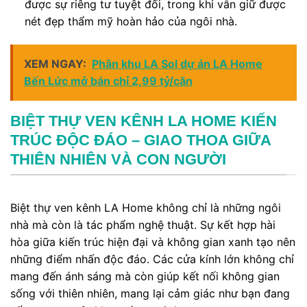
được sự riêng tư tuyệt đối, trong khi vẫn giữ được
nét đẹp thẩm mỹ hoàn hảo của ngôi nhà.
XEM NGAY:
Phân khu LA Sol dự án LA Home
Bến Lức mở bán chỉ 2,99 tỷ/căn
BIỆT THỰ VEN KÊNH LA HOME KIẾN
TRÚC ĐỘC ĐÁO – GIAO THOA GIỮA
THIÊN NHIÊN VÀ CON NGƯỜI
Biệt thự ven kênh LA Home không chỉ là những ngôi
nhà mà còn là tác phẩm nghệ thuật. Sự kết hợp hài
hòa giữa kiến trúc hiện đại và không gian xanh tạo nên
những điểm nhấn độc đáo. Các cửa kính lớn không chỉ
mang đến ánh sáng mà còn giúp kết nối không gian
sống với thiên nhiên, mang lại cảm giác như bạn đang